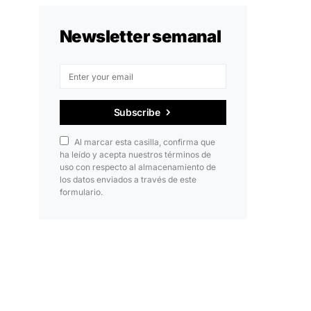
Newsletter semanal
Subscribe
Al marcar esta casilla, confirma que
ha leído y acepta nuestros términos de
uso con respecto al almacenamiento de
los datos enviados a través de este
formulario.