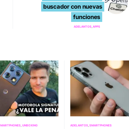
buscador con nuevas
funciones
ADELANTOS
APPS
SMARTPHONES
UNBOXING
ADELANTOS
SMARTPHONES