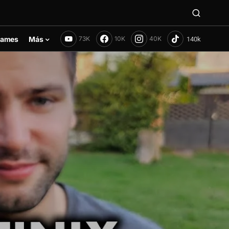
ames
Más
73K
10K
40K