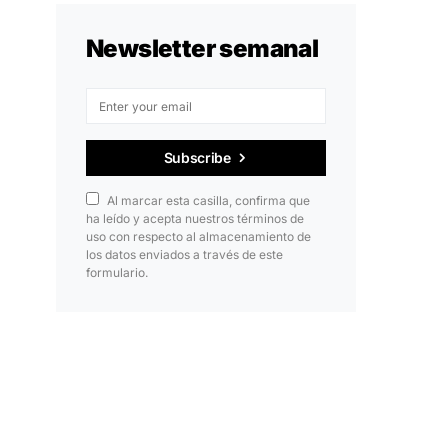
Newsletter semanal
Subscribe
Al marcar esta casilla, confirma que
ha leído y acepta nuestros términos de
uso con respecto al almacenamiento de
los datos enviados a través de este
formulario.