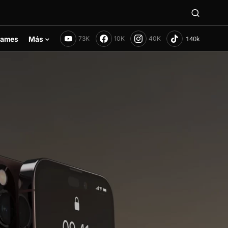
ames
Más
73K
10K
40K