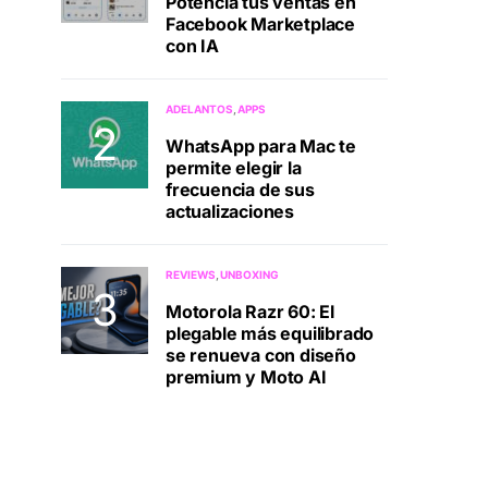
Potenciá tus ventas en
Facebook Marketplace
con IA
ADELANTOS
APPS
WhatsApp para Mac te
permite elegir la
frecuencia de sus
actualizaciones
REVIEWS
UNBOXING
Motorola Razr 60: El
plegable más equilibrado
se renueva con diseño
premium y Moto AI