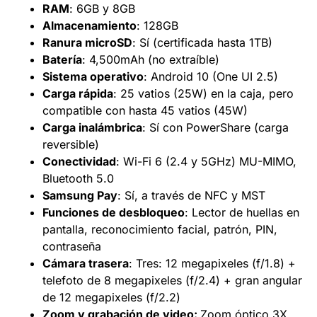
RAM
: 6GB y 8GB
Almacenamiento
: 128GB
Ranura microSD
: Sí (certificada hasta 1TB)
Batería
: 4,500mAh (no extraíble)
Sistema operativo
: Android 10 (One UI 2.5)
Carga rápida
: 25 vatios (25W) en la caja, pero
compatible con hasta 45 vatios (45W)
Carga inalámbrica
: Sí con PowerShare (carga
reversible)
Conectividad
: Wi-Fi 6 (2.4 y 5GHz) MU-MIMO,
Bluetooth 5.0
Samsung Pay
: Sí, a través de NFC y MST
Funciones de desbloqueo
: Lector de huellas en
pantalla, reconocimiento facial, patrón, PIN,
contraseña
Cámara trasera
: Tres: 12 megapixeles (f/1.8) +
telefoto de 8 megapixeles (f/2.4) + gran angular
de 12 megapixeles (f/2.2)
Zoom y grabación de video:
Zoom óptico 3X,