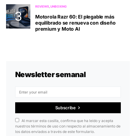
REVIEWS
UNBOXING
Motorola Razr 60: El plegable más
equilibrado se renueva con diseño
premium y Moto AI
Newsletter semanal
Subscribe
Al marcar esta casilla, confirma que ha leído y acepta
nuestros términos de uso con respecto al almacenamiento de
los datos enviados a través de este formulario.