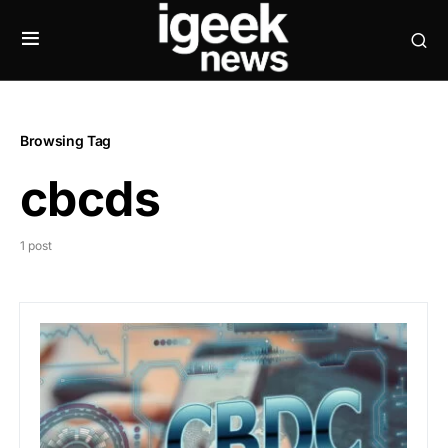
Browsing Tag
cbcds
1 post