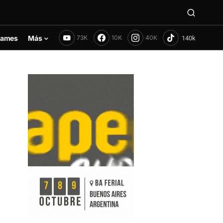
ames
Más
73K
10K
40K