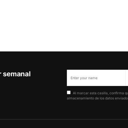
er semanal
Al marcar esta casilla, confirma q
almacenamiento de los datos enviados