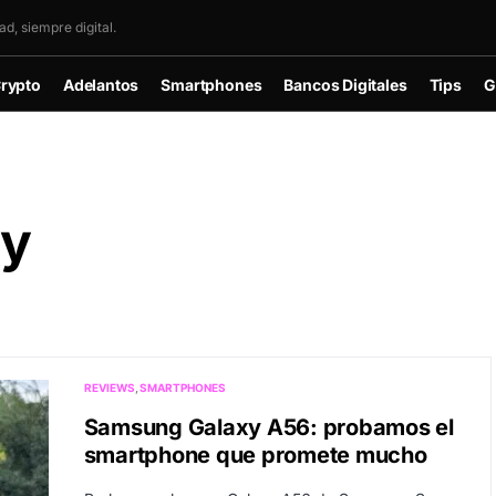
d, siempre digital.
rypto
Adelantos
Smartphones
Bancos Digitales
Tips
G
xy
REVIEWS
SMARTPHONES
Samsung Galaxy A56: probamos el
smartphone que promete mucho