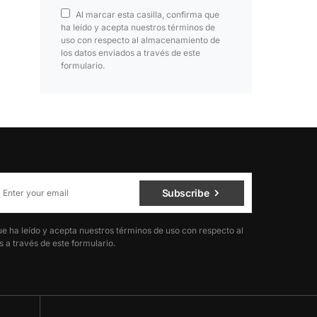
Al marcar esta casilla, confirma que
ha leído y acepta nuestros términos de
uso con respecto al almacenamiento de
los datos enviados a través de este
formulario.
Subscribe
ue ha leído y acepta nuestros términos de uso con respecto al
 a través de este formulario.