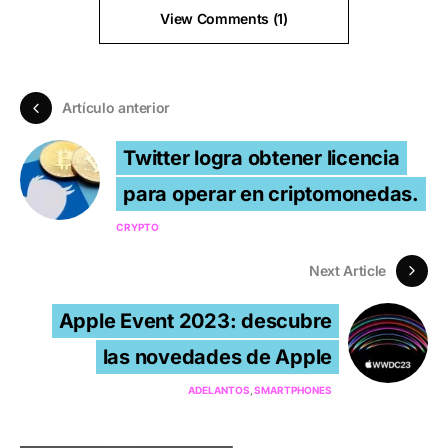
View Comments (1)
Artículo anterior
Twitter logra obtener licencia
para operar en criptomonedas.
CRYPTO
Next Article
Apple Event 2023: descubre
las novedades de Apple
ADELANTOS
SMARTPHONES