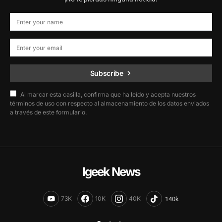
Subscribe
Al marcar esta casilla, confirma que ha leído y acepta nuestros
términos de uso con respecto al almacenamiento de los datos enviados
a través de este formulario.
Igeek News
73K
10K
40K