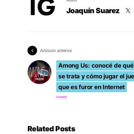
Joaquín Suarez
Artículo anterior
Among Us: conocé de qué
se trata y cómo jugar el ju
que es furor en Internet
GAMES
Related Posts