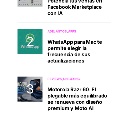
Potenciá tus ventas en
Facebook Marketplace
con IA
ADELANTOS
APPS
WhatsApp para Mac te
permite elegir la
frecuencia de sus
actualizaciones
REVIEWS
UNBOXING
Motorola Razr 60: El
plegable más equilibrado
se renueva con diseño
premium y Moto AI