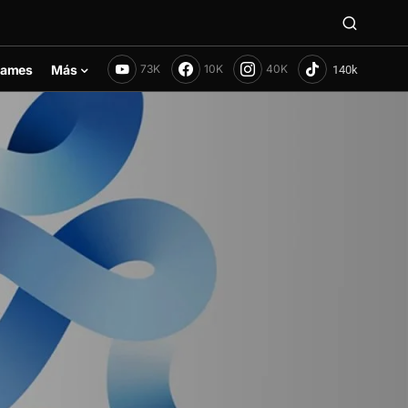
ames
Más
73K
10K
40K