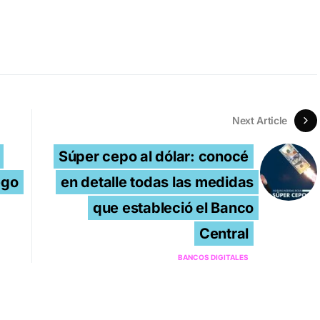
Next Article
Súper cepo al dólar: conocé
ego
en detalle todas las medidas
que estableció el Banco
Central
BANCOS DIGITALES