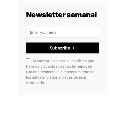
Newsletter semanal
Subscribe
Al marcar esta casilla, confirma que
ha leído y acepta nuestros términos de
uso con respecto al almacenamiento de
los datos enviados a través de este
formulario.