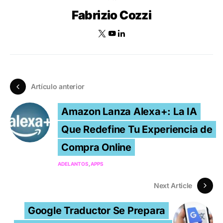
Fabrizio Cozzi
Artículo anterior
Amazon Lanza Alexa+: La IA
Que Redefine Tu Experiencia de
Compra Online
ADELANTOS
APPS
Next Article
Google Traductor Se Prepara