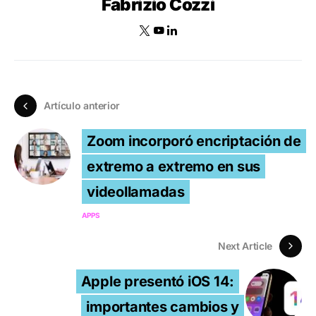
Fabrizio Cozzi
Artículo anterior
Zoom incorporó encriptación de
extremo a extremo en sus
videollamadas
APPS
Next Article
Apple presentó iOS 14:
importantes cambios y