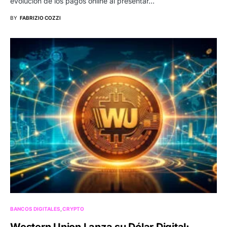
evolución de los pagos online al presentar…
BY
FABRIZIO COZZI
BANCOS DIGITALES
CRYPTO
Western Union Lanza su Dólar Digital: