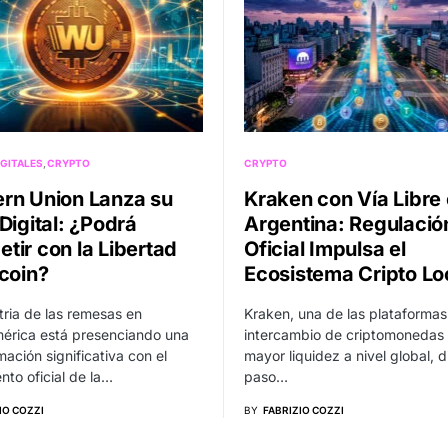
GITALES
CRYPTO
CRYPTO
rn Union Lanza su
Kraken con Vía Libre
Digital: ¿Podrá
Argentina: Regulació
tir con la Libertad
Oficial Impulsa el
tcoin?
Ecosistema Cripto Lo
tria de las remesas en
Kraken, una de las plataformas
érica está presenciando una
intercambio de criptomonedas
mación significativa con el
mayor liquidez a nivel global, d
nto oficial de la…
paso…
IO COZZI
BY
FABRIZIO COZZI