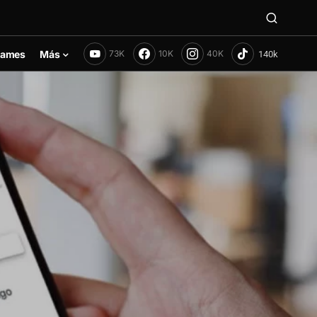
ames
Más
73K
10K
40K