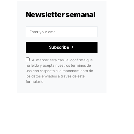
Newsletter semanal
Subscribe
Al marcar esta casilla, confirma que
ha leído y acepta nuestros términos de
uso con respecto al almacenamiento de
los datos enviados a través de este
formulario.