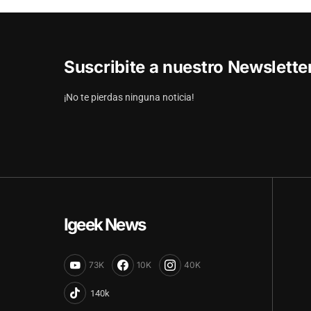
Suscribite a nuestro Newslett
¡No te pierdas ninguna noticia!
Igeek News
73K
10K
40K