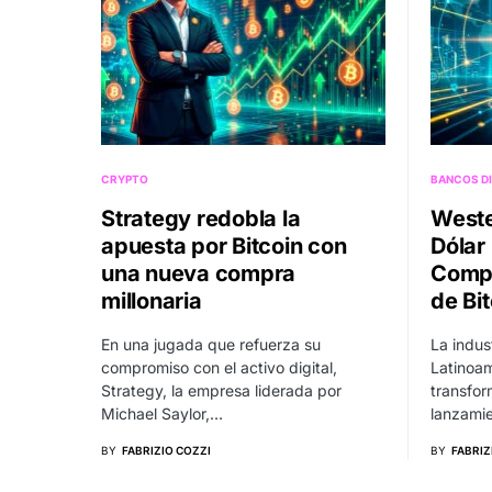
CRYPTO
BANCOS DI
Strategy redobla la
Weste
apuesta por Bitcoin con
Dólar 
una nueva compra
Compe
millonaria
de Bi
En una jugada que refuerza su
La indus
compromiso con el activo digital,
Latinoam
Strategy, la empresa liderada por
transfor
Michael Saylor,…
lanzamie
BY
FABRIZIO COZZI
BY
FABRIZ