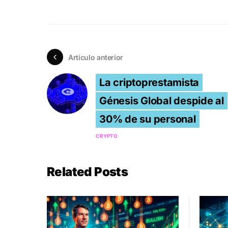
Artículo anterior
La criptoprestamista
Génesis Global despide al
30% de su personal
CRYPTO
Related Posts