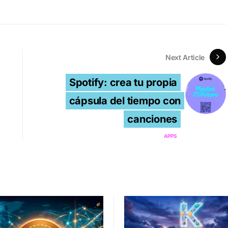
Next Article
Spotify: crea tu propia
cápsula del tiempo con
canciones
APPS