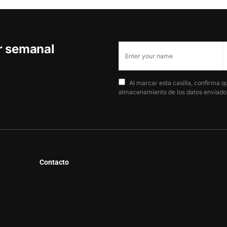
er semanal
Al marcar esta casilla, confirma q
almacenamiento de los datos enviados
Contacto