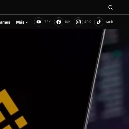
ames
Más
73K
10K
40K