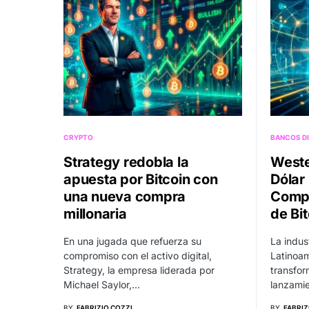
CRYPTO
BANCOS DI
Strategy redobla la
Weste
apuesta por Bitcoin con
Dólar 
una nueva compra
Compe
millonaria
de Bi
En una jugada que refuerza su
La indus
compromiso con el activo digital,
Latinoam
Strategy, la empresa liderada por
transfor
Michael Saylor,…
lanzamie
BY
FABRIZIO COZZI
BY
FABRIZ