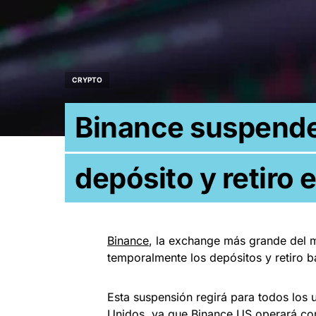
CRYPTO
Binance suspende
depósito y retiro 
Binance
, la exchange más grande del 
temporalmente los depósitos y retiro b
Esta suspensión regirá para todos los
Unidos, ya que
Binance US
operará com