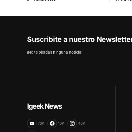
Suscribite a nuestro Newslett
¡No te pierdas ninguna noticia!
Igeek News
73K
10K
40K