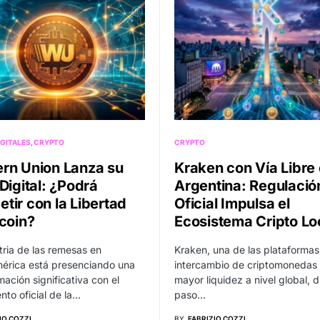
GITALES
CRYPTO
CRYPTO
rn Union Lanza su
Kraken con Vía Libre
Digital: ¿Podrá
Argentina: Regulació
tir con la Libertad
Oficial Impulsa el
tcoin?
Ecosistema Cripto Lo
tria de las remesas en
Kraken, una de las plataformas
érica está presenciando una
intercambio de criptomonedas
mación significativa con el
mayor liquidez a nivel global, d
nto oficial de la…
paso…
IO COZZI
BY
FABRIZIO COZZI