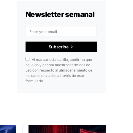
Newsletter semanal
Subscribe
Al marcar esta casilla, confirma que
ha leído y acepta nuestros términos de
uso con respecto al almacenamiento de
los datos enviados a través de este
formulario.