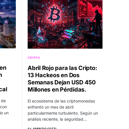
CRYPTO
 en
Abril Rojo para las Cripto:
n
13 Hackeos en Dos
Semanas Dejan USD 450
cal
Millones en Pérdidas.
 de
El ecosistema de las criptomonedas
 con
enfrentó un mes de abril
io un
particularmente turbulento. Según un
análisis reciente, la seguridad…
BY
FABRIZIO COZZI