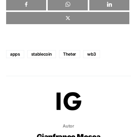
apps
stablecoin
Theter
wb3
Autor
Gianfranco Mosca