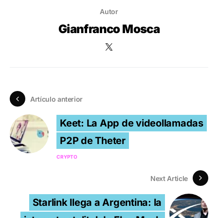
Autor
Gianfranco Mosca
Artículo anterior
Keet: La App de videollamadas
P2P de Theter
CRYPTO
Next Article
Starlink llega a Argentina: la