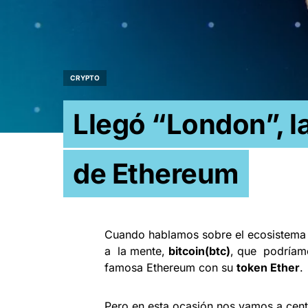
CRYPTO
Llegó “London”, l
de Ethereum
Cuando hablamos sobre el ecosistema 
a la mente,
bitcoin(btc)
, que podríamo
famosa Ethereum con su
token Ether
.
Pero en esta ocasión nos vamos a cent