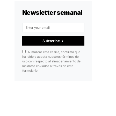
Newsletter semanal
Subscribe
Al marcar esta casilla, confirma que
ha leído y acepta nuestros términos de
uso con respecto al almacenamiento de
los datos enviados a través de este
formulario.