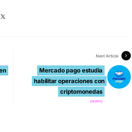
Next Article
en
Mercado pago estudia
habilitar operaciones con
criptomonedas
CRYPTO