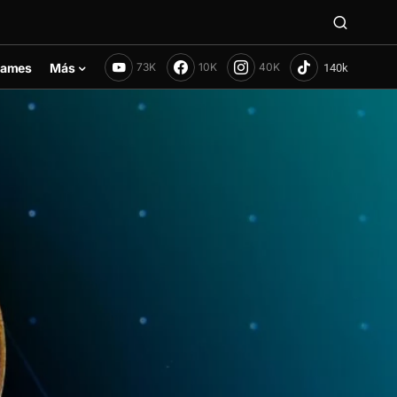
ames
Más
73K
10K
40K