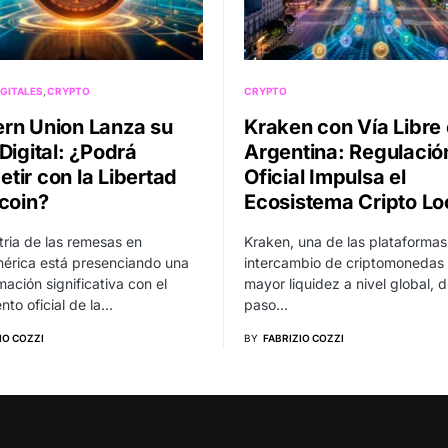
GITALES
CRYPTO
CRYPTO
rn Union Lanza su
Kraken con Vía Libre
Digital: ¿Podrá
Argentina: Regulació
tir con la Libertad
Oficial Impulsa el
tcoin?
Ecosistema Cripto Lo
tria de las remesas en
Kraken, una de las plataformas
érica está presenciando una
intercambio de criptomonedas
mación significativa con el
mayor liquidez a nivel global, d
nto oficial de la…
paso…
IO COZZI
BY
FABRIZIO COZZI