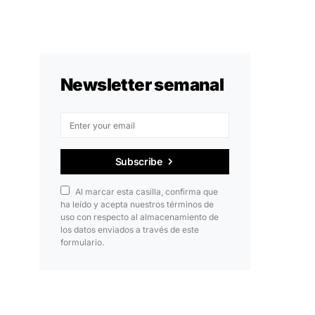
Newsletter semanal
Subscribe
Al marcar esta casilla, confirma que
ha leído y acepta nuestros términos de
uso con respecto al almacenamiento de
los datos enviados a través de este
formulario.