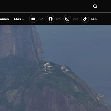
ames
Más
73K
10K
40K