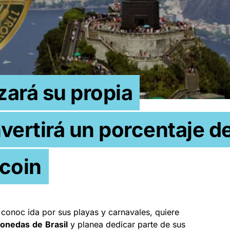
zará su propia
vertirá un porcentaje d
tcoin
conoc ida por sus playas y carnavales, quiere
omonedas
de
Brasil
y planea dedicar parte de sus