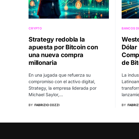
CRYPTO
BANCOS DI
Strategy redobla la
Weste
apuesta por Bitcoin con
Dólar 
una nueva compra
Compe
millonaria
de Bi
En una jugada que refuerza su
La indus
compromiso con el activo digital,
Latinoam
Strategy, la empresa liderada por
transfor
Michael Saylor,…
lanzamie
BY
FABRIZIO COZZI
BY
FABRIZ