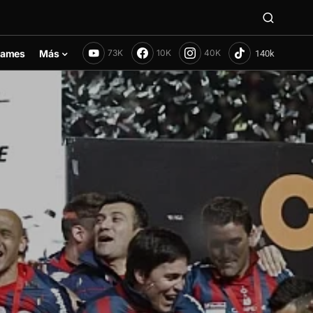
ames
Más
73K
10K
40K