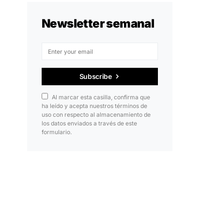
Newsletter semanal
Subscribe
Al marcar esta casilla, confirma que
ha leído y acepta nuestros términos de
uso con respecto al almacenamiento de
los datos enviados a través de este
formulario.