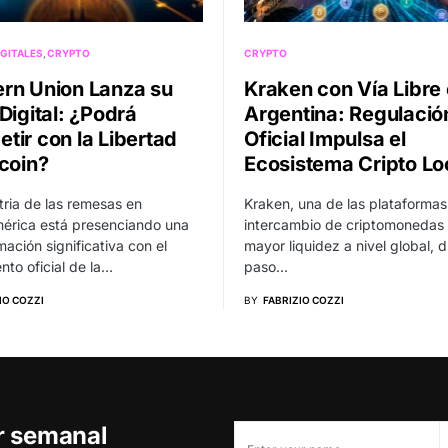
GITALES
CRYPTO
CRYPTO
rn Union Lanza su
Kraken con Vía Libre
Digital: ¿Podrá
Argentina: Regulació
tir con la Libertad
Oficial Impulsa el
tcoin?
Ecosistema Cripto Lo
tria de las remesas en
Kraken, una de las plataformas
érica está presenciando una
intercambio de criptomonedas
mación significativa con el
mayor liquidez a nivel global, d
nto oficial de la…
paso…
IO COZZI
BY
FABRIZIO COZZI
er semanal