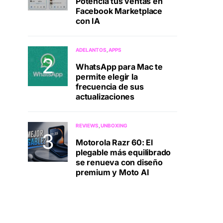
Potenciá tus ventas en
Facebook Marketplace
con IA
ADELANTOS
APPS
WhatsApp para Mac te
permite elegir la
frecuencia de sus
actualizaciones
REVIEWS
UNBOXING
Motorola Razr 60: El
plegable más equilibrado
se renueva con diseño
premium y Moto AI