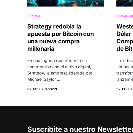
CRYPTO
BANCOS DI
Strategy redobla la
Weste
apuesta por Bitcoin con
Dólar 
una nueva compra
Compe
millonaria
de Bi
En una jugada que refuerza su
La indus
compromiso con el activo digital,
Latinoam
Strategy, la empresa liderada por
transfor
Michael Saylor,…
lanzamie
BY
FABRIZIO COZZI
BY
FABRIZ
Suscribite a nuestro Newslett