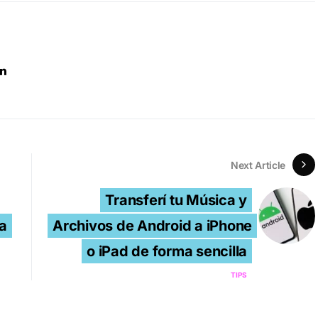
Next Article
Transferí tu Música y
ta
Archivos de Android a iPhone
o iPad de forma sencilla
TIPS