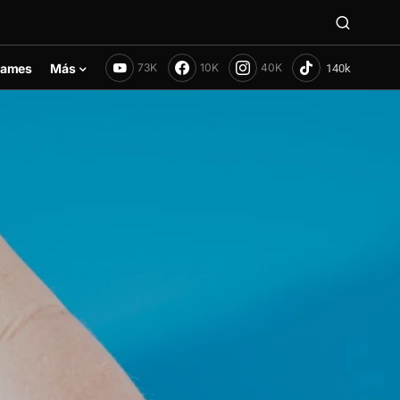
ames
Más
73K
10K
40K