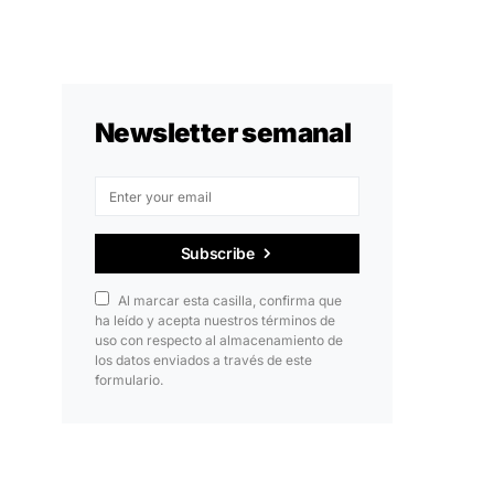
Newsletter semanal
Subscribe
Al marcar esta casilla, confirma que
ha leído y acepta nuestros términos de
uso con respecto al almacenamiento de
los datos enviados a través de este
formulario.