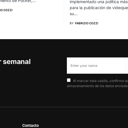
miento de Pocket,…
implementado una política más 
para la publicación de videoju
IO COZZI
su…
BY
FABRIZIO COZZI
er semanal
Al marcar esta casilla, confirma q
almacenamiento de los datos enviados
Contacto