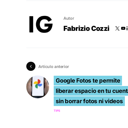
Autor
Fabrizio Cozzi
Artículo anterior
Google Fotos te permite
liberar espacio en tu cuen
sin borrar fotos ni videos
TIPS