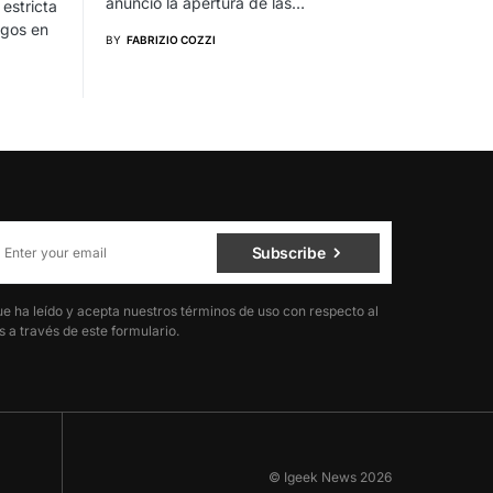
anunció la apertura de las…
estricta
egos en
BY
FABRIZIO COZZI
Subscribe
ue ha leído y acepta nuestros términos de uso con respecto al
 a través de este formulario.
© Igeek News 2026