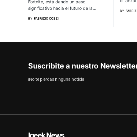
el lanza
Fortnite, está dando un paso
significativo hacia el futuro de la…
BY
FABRIZ
BY
FABRIZIO COZZI
Suscribite a nuestro Newslett
¡No te pierdas ninguna noticia!
Igeek News