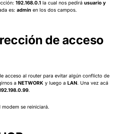
ección:
192.168.0.1
la cual nos pedirá
usuario y
ada es:
admin
en los dos campos.
irección de acceso
e acceso al router para evitar algún conflicto de
girnos a
NETWORK
y luego a
LAN
. Una vez acá
192.198.0.99
.
 modem se reiniciará.