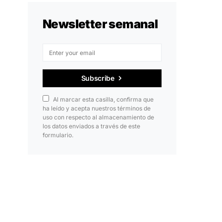
Newsletter semanal
Subscribe
Al marcar esta casilla, confirma que
ha leído y acepta nuestros términos de
uso con respecto al almacenamiento de
los datos enviados a través de este
formulario.