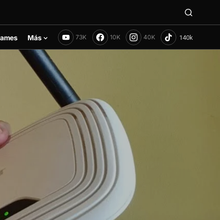
ames
Más
73K
10K
40K