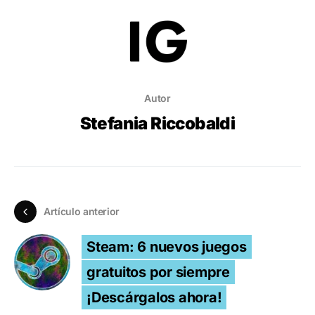
Autor
Stefania Riccobaldi
Artículo anterior
Steam: 6 nuevos juegos
gratuitos por siempre
¡Descárgalos ahora!