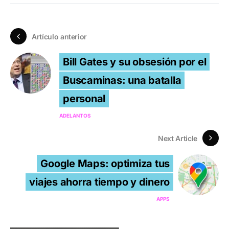
Artículo anterior
Bill Gates y su obsesión por el
Buscaminas: una batalla
personal
ADELANTOS
Next Article
Google Maps: optimiza tus
viajes ahorra tiempo y dinero
APPS