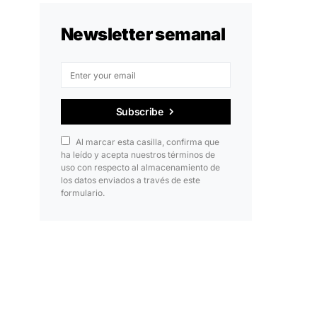
Newsletter semanal
Subscribe
Al marcar esta casilla, confirma que
ha leído y acepta nuestros términos de
uso con respecto al almacenamiento de
los datos enviados a través de este
formulario.