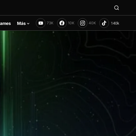
ames
Más
73K
10K
40K