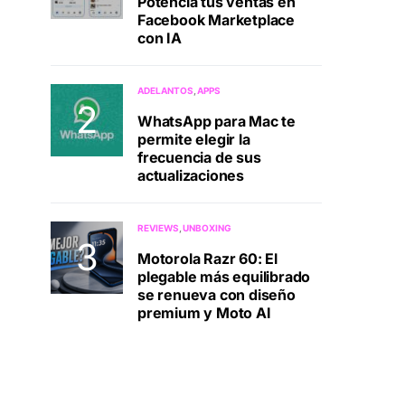
Potenciá tus ventas en
Facebook Marketplace
con IA
ADELANTOS
APPS
WhatsApp para Mac te
permite elegir la
frecuencia de sus
actualizaciones
REVIEWS
UNBOXING
Motorola Razr 60: El
plegable más equilibrado
se renueva con diseño
premium y Moto AI