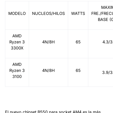
MAXI
MODELO
NUCLEOS/HILOS
WATTS
FRE./FREC
BASE (
AMD
Ryzen 3
4N/8H
65
4.3/3
3300X
AMD
Ryzen 3
4N/8H
65
3.9/3
3100
El nuevo chipset B550 para socket AM4 es la más