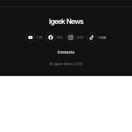
Igeek News
73K
10K
40K
Contacto
© Igeek News 2026